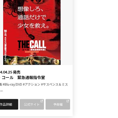
4.04.25 発売
・コール 緊急通報指令室
画
#Blu-ray/DVD
#アクション
#サスペンス＆ミス
ー
作品詳細
公式サイト
予告編