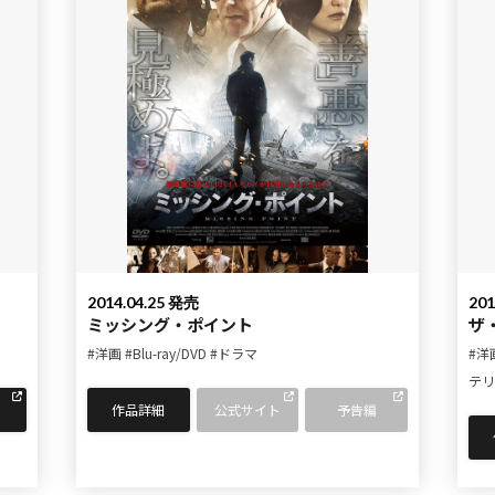
2014.04.25 発売
201
ミッシング・ポイント
ザ
#洋画
#Blu-ray/DVD
#ドラマ
#洋
テリ
作品詳細
公式サイト
予告編