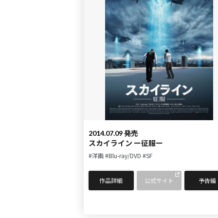
2014.07.09 発売
スカイライン ー征服ー
#洋画
#Blu-ray/DVD
#SF
作品詳細
公式サイト
予告編