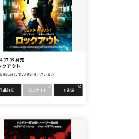
4.07.09 発売
ックアウト
画
#Blu-ray/DVD
#SF
#アクション
作品詳細
公式サイト
予告編