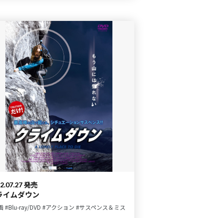
2.07.27 発売
ライムダウン
画
#Blu-ray/DVD
#アクション
#サスペンス＆ミス