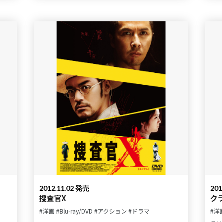
2012.11.02 発売
201
捜査官X
ク
#洋画
#Blu-ray/DVD
#アクション
#ドラマ
#洋