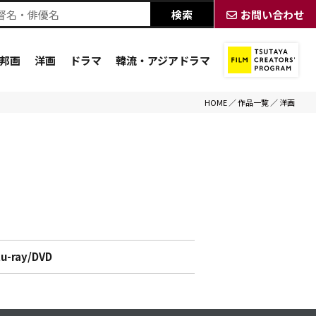
お問い合わせ
邦画
洋画
ドラマ
韓流・アジアドラマ
HOME
／
作品一覧
／
洋画
lu-ray/DVD