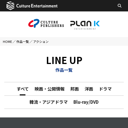
HOME
／
作品一覧
／
アクション
LINE UP
作品一覧
すべて
映画・公開情報
邦画
洋画
ドラマ
韓流・アジアドラマ
Blu-ray/DVD