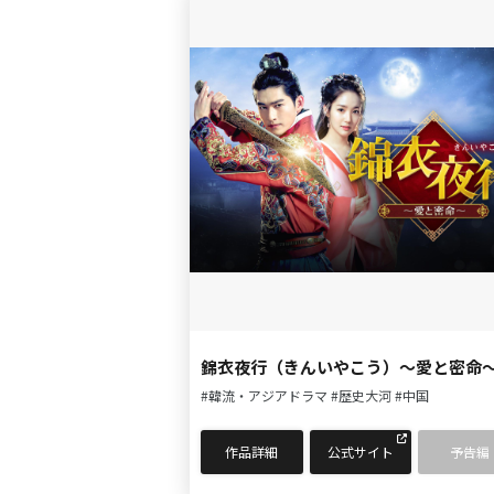
錦衣夜行（きんいやこう）～愛と密命
#韓流・アジアドラマ
#歴史大河
#中国
作品詳細
公式サイト
予告編