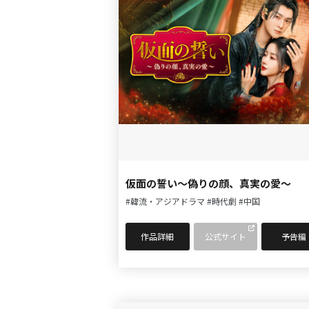
仮面の誓い～偽りの顔、真実の愛～
#韓流・アジアドラマ
#時代劇
#中国
作品詳細
公式サイト
予告編