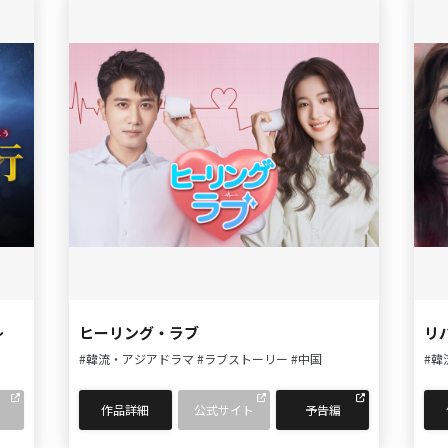
～
ヒーリング・ラブ
リ
#韓流・アジアドラマ
#ラブストーリー
#中国
#韓
作品詳細
公式サイト
予告編