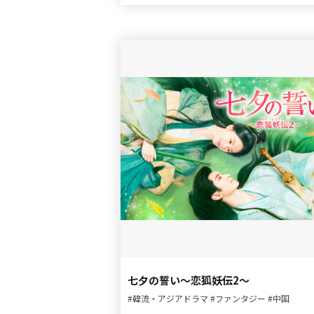
七夕の誓い～恋狐妖伝2～
#韓流・アジアドラマ
#ファンタジー
#中国