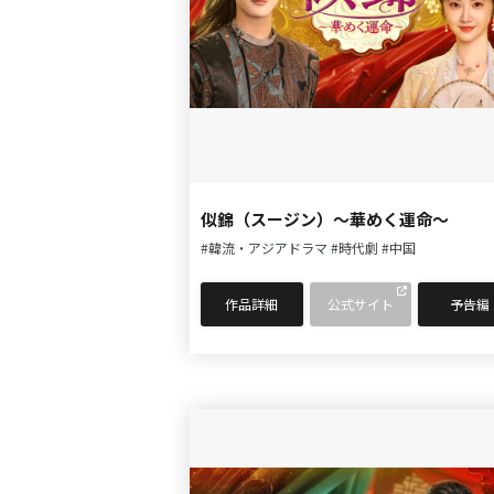
似錦（スージン）～華めく運命～
#韓流・アジアドラマ
#時代劇
#中国
作品詳細
公式サイト
予告編