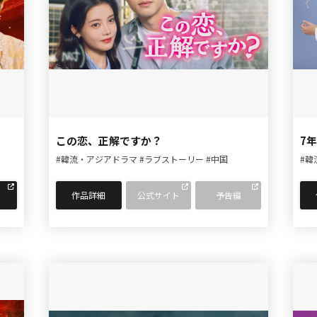
この恋、正解ですか？
7
#韓流・アジアドラマ
#ラブストーリー
#中国
#韓
作品詳細
公式サイト
予告編