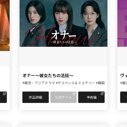
オナー～彼女たちの法廷～
ヴ
#韓流・アジアドラマ
#サスペンス＆ミステリー
#韓国
#韓
作品詳細
公式サイト
予告編