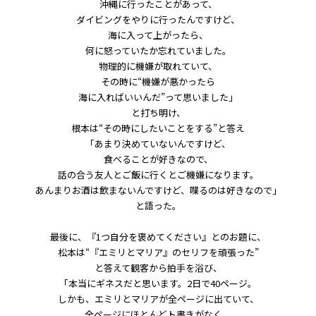
沖縄に行ったことがあって、
ダイビングをやりに行ったんですけど、
海に入って上がったら、
何に怒っていたか忘れていました。
物理的に機嫌が取れていて、
その時に“機嫌が悪かったら
海に入ればいいんだ”って思いました」
と打ち明け、
根本は“その時にしたいことをする”と答え
「あまり決めていないんですけど、
食べることが好きなので、
話の合う友人とご飯に行くとご機嫌になります。
あんまりお酒は飲まないんですけど、喋るのは好きなので」
と語った。
最後に、『1つ自分を褒めてください』とのお題に、
松本は“『エミリとマリア』のセリフを頑張った”
と答えて観客から拍手を浴び、
「本当にギネスだと思います。2日で40ページ。
しかも、エミリとマリアが全ページに出ていて、
全ページにほとんどト書きがなく、