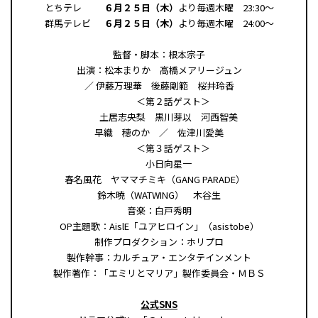
とちテレ
６月２５日（木）
より毎週木曜 23:30～
群馬テレビ
６月２５日（木）
より毎週木曜 24:00～
監督・脚本：根本宗子
出演：松本まりか 高橋メアリージュン
／ 伊藤万理華 後藤剛範 桜井玲香
＜第２話ゲスト＞
土居志央梨 黒川芽以 河西智美
早織 穂のか ／ 佐津川愛美
＜第３話ゲスト＞
小日向星一
春名風花 ヤママチミキ（GANG PARADE）
鈴木曉（WATWING） 木谷生
音楽：白戸秀明
OP主題歌：AislE「ユアヒロイン」（asistobe）
制作プロダクション：ホリプロ
製作幹事：カルチュア・エンタテインメント
製作著作：「エミリとマリア」製作委員会・ＭＢＳ
公式SNS