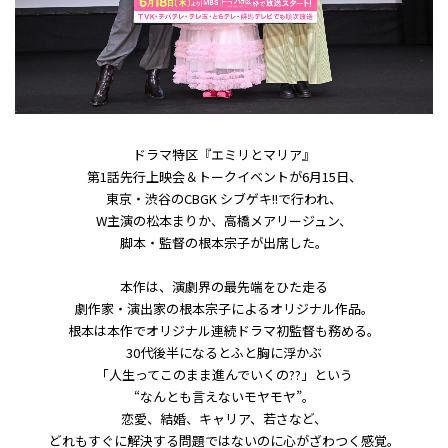
ドラマ特区『エミリとマリア』
第1話先行上映会＆トークイベントが6月15日、
東京・渋谷のCBGK シブゲキ!!で行われ、
W主演の松本まりか、高橋メアリージュン、
脚本・監督の根本宗子が出席した。
本作は、演劇界の最先端をひた走る
劇作家・演出家の根本宗子によるオリジナル作品。
根本は本作でオリジナル連続ドラマ初監督も務める。
30代後半になるとふと胸に浮かぶ
「人生ってこのまま進んでいくの??」という
“なんとも言えないモヤモヤ”。
恋愛、結婚、キャリア、若さなど、
どれもすぐに解決する問題ではないのに心がざわつく感覚。