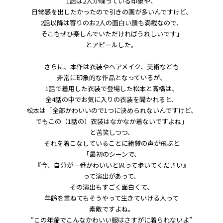
1話は2人が喋っている印象や、
日常感を出したかったので引きの画が多いんですけど、
2話以降は寄りのお2人の面白い顔も満載なので、
そこもぜひ楽しんでいただければうれしいです」
とアピールした。
さらに、本作は衣装やヘアメイク、美術なども
非常に印象的な作品となっているが、
1話で着用した衣装で登場した松本と高橋は、
全4話の中でお気に入りの衣装を聞かれると、
松本は「全部かわいいので1つに決められないんですけど、
でもこの（1話の）衣装はなかなか着ないですよね」
と苦笑しつつ、
それを着こなしていることに絶賛の声が飛ぶと
「最初のシーンで、
『今、自分が一番かわいいと思って歩いてください』
って演出があって、
その演出もすごく面白くて、
年齢を重ねてもそうやって生きていける人って
素敵ですよね。
“この年齢でこんなかわいい服はさすがに着られないよ”