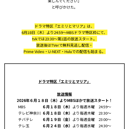
楽しんでください」
と呼びかけた。
ドラマ特区『エミリとマリア』は、
6月18日（木）より24:59〜MBSドラマ特区枠にて、
tvkでは23:30〜第1話の放送スタート。
放送後はTVerで無料見逃し配信・
Prime Video・U-NEXT・Huluでの配信も始まる。
ドラマ特区「エミリとマリア」
放送情報
2026
年６月１８日（木）よりMBSほかで放送スタート！
MBS
６月１８日（木）
より毎週木曜 24:59～
テレビ神奈川
６月１８日（木）
より毎週木曜 23:30～
チバテレ
６月１９日（金）
より毎週金曜 23:00～
テレ玉
６月２４日（水）
より毎週水曜 24:30～