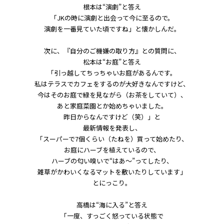
根本は“演劇”と答え
「JKの時に演劇と出会って今に至るので。
演劇を一番見ていた頃ですね」と懐かしんだ。
次に、『自分のご機嫌の取り方』との質問に、
松本は“お庭”と答え
「引っ越してちっちゃいお庭があるんです。
私はテラスでカフェをするのが大好きなんですけど、
今はそのお庭で緑を見ながら（お茶をしていて）、
あと家庭菜園とか始めちゃいました。
昨日からなんですけど（笑）」と
最新情報を発表し、
「スーパーで7個くらい（たねを）買って始めたり、
お庭にハーブを植えているので、
ハーブの匂い嗅いで“はあ〜”ってしたり、
雑草がかわいくなるマットを敷いたりしています」
とにっこり。
高橋は“海に入る”と答え
「一度、すっごく怒っている状態で