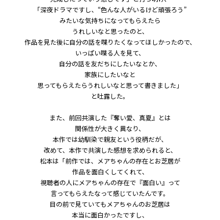
「深夜ドラマですし、“色んな人がいるけど頑張ろう”
みたいな気持ちになってもらえたら
うれしいなと思ったのと、
作品を見た後に自分の話を喋りたくなってほしかったので、
いっぱい喋る人を見て、
自分の話を友だちにしたいなとか、
家族にしたいなと
思ってもらえたらうれしいなと思って書きました」
と吐露した。
また、前回共演した『奪い愛、真夏』とは
関係性が大きく異なり、
本作では幼馴染で親友という役柄だが、
改めて、本作で共演した感想を求められると、
松本は「前作では、メアちゃんの存在とお芝居が
作品を面白くしてくれて、
視聴者の人にメアちゃんの存在で『面白い』って
言ってもらえたなって感じていたんです。
目の前で見ていてもメアちゃんのお芝居は
本当に面白かったですし、