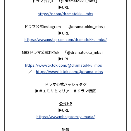
ドラマ公式X 「@dramatokku_mbs」
▶URL
https://x.com/dramatokku_mbs
ドラマ公式Instagram 「@dramatokku_mbs」
▶URL
https://www.instagram.com/dramatokku_mbs/
MBSドラマ公式TikTok 「@dramatokku_mbs」
▶URL
https://www.tiktok.com/@dramatokku_mbs
／
https://www.tiktok.com/@drama_mbs
ドラマ公式ハッシュタグ
▶︎＃エミリとマリア ＃ドラマ特区
公式HP
▶︎URL
https://www.mbs.jp/emily_maria/
配信