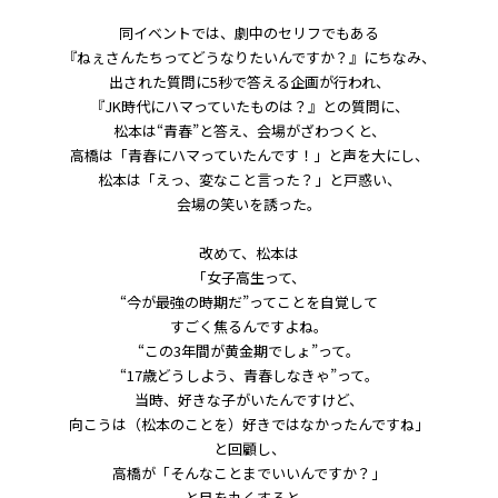
同イベントでは、劇中のセリフでもある
『ねぇさんたちってどうなりたいんですか？』にちなみ、
出された質問に5秒で答える企画が行われ、
『JK時代にハマっていたものは？』との質問に、
松本は“青春”と答え、会場がざわつくと、
高橋は「青春にハマっていたんです！」と声を大にし、
松本は「えっ、変なこと言った？」と戸惑い、
会場の笑いを誘った。
改めて、松本は
「女子高生って、
“今が最強の時期だ”ってことを自覚して
すごく焦るんですよね。
“この3年間が黄金期でしょ”って。
“17歳どうしよう、青春しなきゃ”って。
当時、好きな子がいたんですけど、
向こうは（松本のことを）好きではなかったんですね」
と回顧し、
高橋が「そんなことまでいいんですか？」
と目を丸くすると、