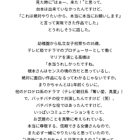
見た時に“はぁー、来た！”と思って、
台本は出来ていなかったんですけど、
『これは絶対やりたいから、本当に本当にお願いします』
と言って実現できた作品でした」
とうれしそうに話した。
幼稚園から私立女子校育ちの35歳、
テレビ局でドラマのプロデューサーとして働く
マリアを演じる高橋は
「本当うれしかったですね。
根本さんはセンスの塊の方だと思っているし、
絶対に面白い作品になるってわかるじゃないですか。
まりかちゃんとは1年前くらいに、
他のドロドロ系のドラマ（テレビ朝日系『奪い愛、真夏』）
で、バッチバチの役で共演したんですけど（笑）、
バチバチな役ではあったんですけど、
いっぱいコミュニケーションをとって、
お芝居のことを真摯に考えられている、
本当に尊敬する、信頼できる女優さんなので、
また必ず一緒にやりたいなと思っていたので、
“1年後にまりかちゃんと共演できるの？”と思って、