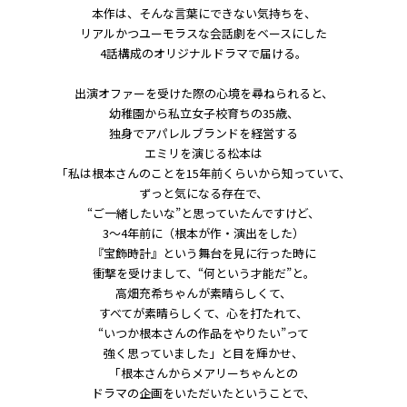
本作は、そんな言葉にできない気持ちを、
リアルかつユーモラスな会話劇をベースにした
4話構成のオリジナルドラマで届ける。
出演オファーを受けた際の心境を尋ねられると、
幼稚園から私立女子校育ちの35歳、
独身でアパレルブランドを経営する
エミリを演じる松本は
「私は根本さんのことを15年前くらいから知っていて、
ずっと気になる存在で、
“ご一緒したいな”と思っていたんですけど、
3〜4年前に（根本が作・演出をした）
『宝飾時計』という舞台を見に行った時に
衝撃を受けまして、“何という才能だ”と。
高畑充希ちゃんが素晴らしくて、
すべてが素晴らしくて、心を打たれて、
“いつか根本さんの作品をやりたい”って
強く思っていました」と目を輝かせ、
「根本さんからメアリーちゃんとの
ドラマの企画をいただいたということで、