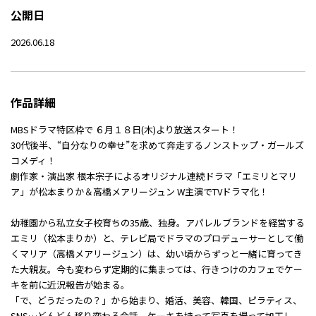
公開日
2026.06.18
作品詳細
MBSドラマ特区枠で ６月１８日(木)より放送スタート！
30代後半、“自分なりの幸せ”を求めて奔走するノンストップ・ガールズ
コメディ！
劇作家・演出家 根本宗子によるオリジナル連続ドラマ「エミリとマリ
ア」が松本まりか＆高橋メアリージュン W主演でTVドラマ化！
幼稚園から私立女子校育ちの35歳、独身。アパレルブランドを経営する
エミリ（松本まりか）と、テレビ局でドラマのプロデューサーとして働
くマリア（高橋メアリージュン）は、幼い頃からずっと一緒に育ってき
た大親友。今も変わらず定期的に集まっては、行きつけのカフェでケー
キを前に近況報告が始まる。
「で、どうだったの？」から始まり、婚活、美容、韓国、ピラティス、
SNS…どんどん移り変わる会話。ケーキを持って写真を撮って加工し