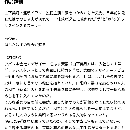
作品詳細
山下美月・連続ドラマ単独初主演！夢をつかみかけた矢先、５年前に殺
したはずのＤＶ夫が現れて……壮絶な過去に隠された“愛”と“罪”を追う
サスペンスミステリー
雨の夜、
消したはずの過去が蘇る
【STORY】
アパレル会社でデザイナーを志す茉菜（山下美月）は、入社して１年
半、アシスタントとして真面目に努力を重ね、念願のデザイナーデビュ
ーも射程圏内に収めて希望に胸を躍らせる若手社員。しかしその裏で茉
菜は、誰にも言えない秘密を抱えていた。日常的に暴力を振るうＤＶ夫
の和希（萩原利久）をある出来事を機に殺害し、過去を隠して平穏な暮
らしを手に入れていたのだ。
そんな茉菜の目の前に突然、殺したはずの夫が記憶をなくした状態で現
われる。困惑する茉菜だが、和希は２人の暮らしを一切覚えておらず、
まるで別人のように柔和で思いやりのある人物になっていた。
“殺した夫”はなぜ生きていたのか、そして本当に何も覚えていないの
か？深まる疑惑の中、茉菜と和希の奇妙な共同生活がスタートすること