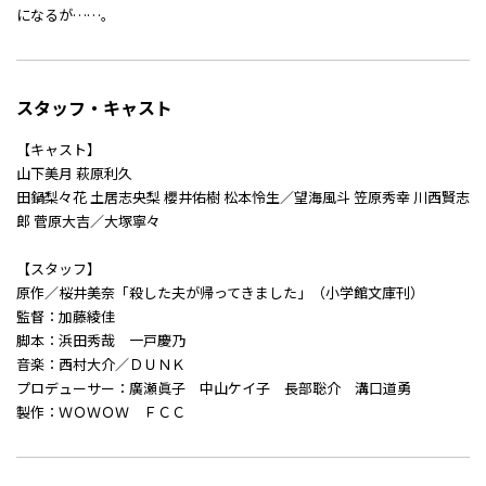
になるが……。
スタッフ・キャスト
【キャスト】
山下美月 萩原利久
田鍋梨々花 土居志央梨 櫻井佑樹 松本怜生／望海風斗 笠原秀幸 川西賢志
郎 菅原大吉／大塚寧々
【スタッフ】
原作／桜井美奈「殺した夫が帰ってきました」（小学館文庫刊）
監督：加藤綾佳
脚本：浜田秀哉 一戸慶乃
音楽：西村大介／ＤＵＮＫ
プロデューサー：廣瀬眞子 中山ケイ子 長部聡介 溝口道勇
製作：ＷＯＷＯＷ ＦＣＣ