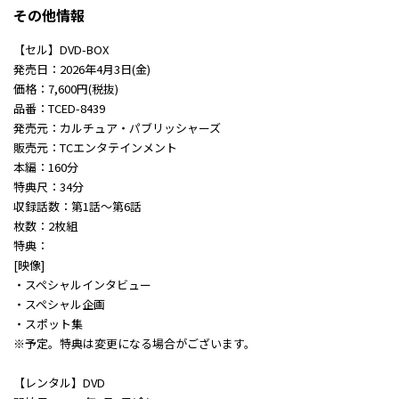
その他情報
【セル】DVD-BOX
発売日：2026年4月3日(金)
価格：7,600円(税抜)
品番：TCED-8439
発売元：カルチュア・パブリッシャーズ
販売元：TCエンタテインメント
本編：160分
特典尺：34分
収録話数：第1話～第6話
枚数：2枚組
特典：
[映像]
・スペシャルインタビュー
・スペシャル企画
・スポット集
※予定。特典は変更になる場合がございます。
【レンタル】DVD