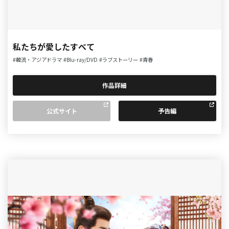
私たちが愛したすべて
#韓流・アジアドラマ
#Blu-ray/DVD
#ラブストーリー
#青春
作品詳細
公式サイト
予告編