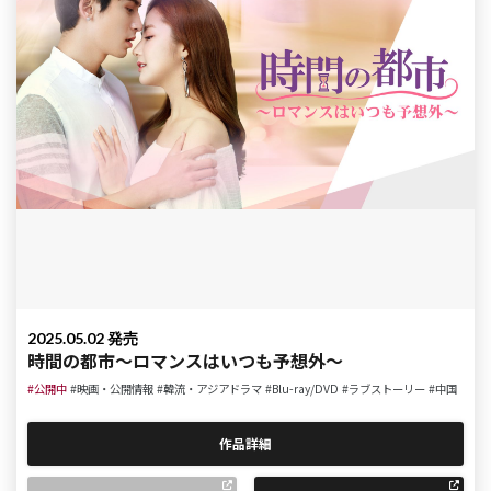
2025.05.02 発売
時間の都市～ロマンスはいつも予想外～
#公開中
#映画・公開情報
#韓流・アジアドラマ
#Blu-ray/DVD
#ラブストーリー
#中国
作品詳細