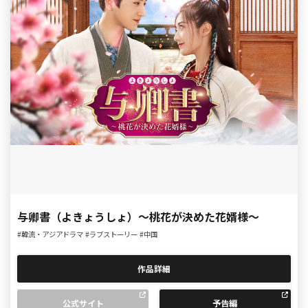
与卿書（よきょうしょ）～桃花が決めた花婿様～
#韓流・アジアドラマ
#ラブストーリー
#中国
作品詳細
公式サイト
予告編