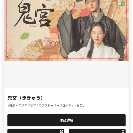
鬼宮（ききゅう）
#韓流・アジアドラマ
#ラブストーリー
#コメディ・お笑い
作品詳細