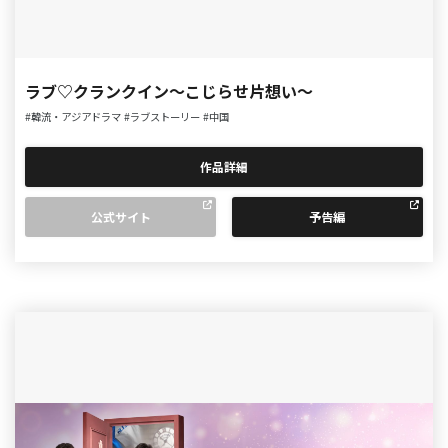
ラブ♡クランクイン～こじらせ片想い～
#韓流・アジアドラマ
#ラブストーリー
#中国
作品詳細
公式サイト
予告編