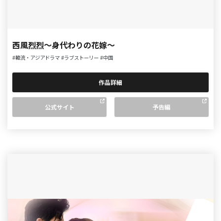
西風烈烈〜身代わりの花嫁〜
#韓流・アジアドラマ
#ラブストーリー
#中国
作品詳細
公式サイト
予告編