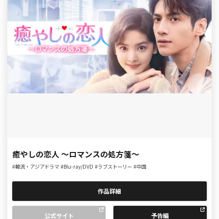
癒やしの恋人 ～ロマンスの処方箋～
#韓流・アジアドラマ
#Blu-ray/DVD
#ラブストーリー
#中国
作品詳細
公式サイト
予告編