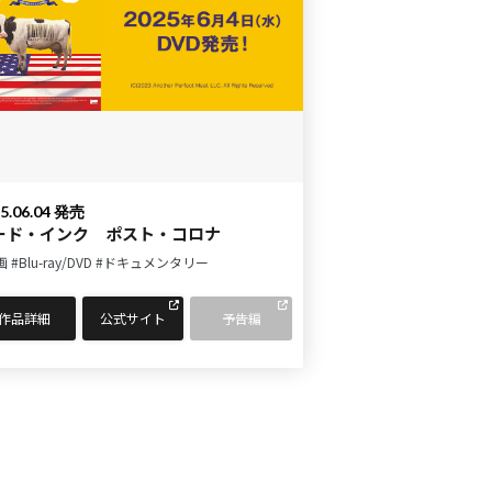
5.06.04 発売
ード・インク ポスト・コロナ
画
#Blu-ray/DVD
#ドキュメンタリー
作品詳細
公式サイト
予告編