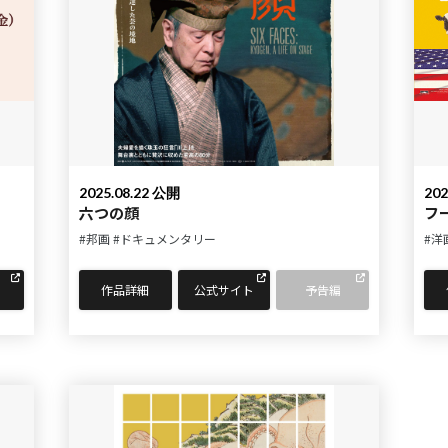
2025.08.22 公開
202
六つの顔
フ
#邦画
#ドキュメンタリー
#洋
作品詳細
公式サイト
予告編