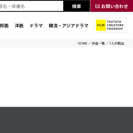
お問い合わせ
邦画
洋画
ドラマ
韓流・アジアドラマ
HOME
／
作品一覧
／
7人の脱出