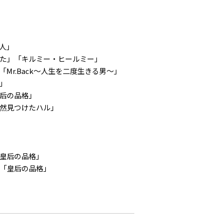
人」
った」「キルミー・ヒールミー」
Mr.Back～人生を二度生きる男～」
」
皇后の品格」
偶然見つけたハル」
「皇后の品格」
」「皇后の品格」