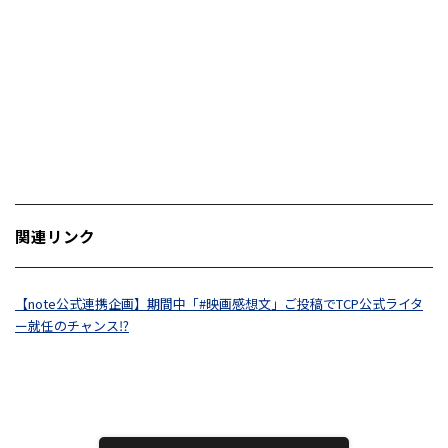
関連リンク
【note公式連携企画】期間中「#映画感想文」ご投稿でTCP公式ライタ
ー就任のチャンス⁉