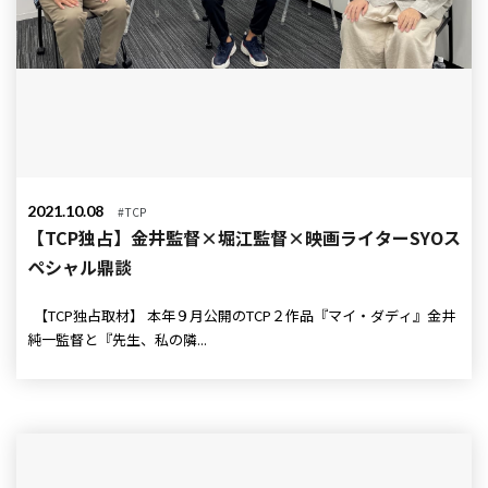
2021.10.08
#TCP
【TCP独占】金井監督×堀江監督×映画ライターSYOス
ペシャル鼎談
【TCP独占取材】 本年９月公開のTCP２作品『マイ・ダディ』金井
純一監督と『先生、私の隣...