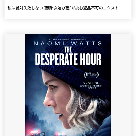
私は絶対失敗しない 凄腕“女運び屋”が挑む返品不可のエクスト...