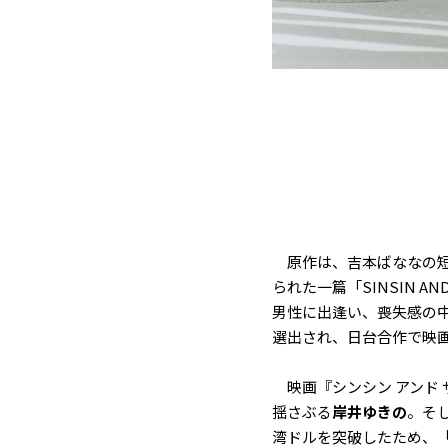
原作は、吉本ばななの短
られた一篇「SINSIN 
男性に出逢い、喪失感の中で再
選出され、日台合作で映
映画『シンシン アンド ザ
揺さぶる
岸井ゆきの
。そ
湾ドルを突破したため、「