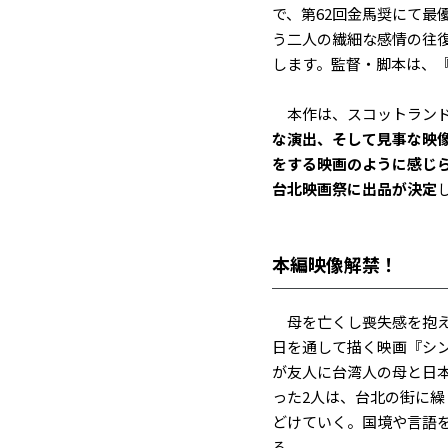
で、第62回金馬奨にて
う二人の繊細な感情の往
します。監督・脚本は、
本作は、スコットランド
な演出、そして見事な映像
をする映画のように感じら
台北映画祭に出品が決定
本編映像解禁！
母を亡くし喪失感を抱え
日を通して描く映画『シンシン
が友人に台湾人の母と日
った2人は、台北の街に
どけていく。国境や言語
る。