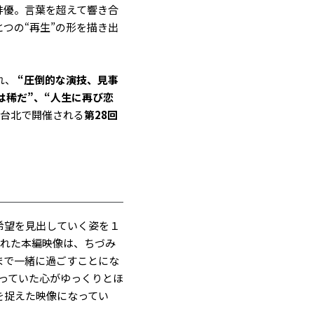
俳優。言葉を超えて響き合
つの“再生”の形を描き出
れ、
“圧倒的な演技、見事
は稀だ”、“人生に再び恋
台北で開催される
第28回
希望を見出していく姿を１
解禁された本編映像は、ちづみ
まで一緒に過ごすことにな
っていた心がゆっくりとほ
を捉えた映像になってい