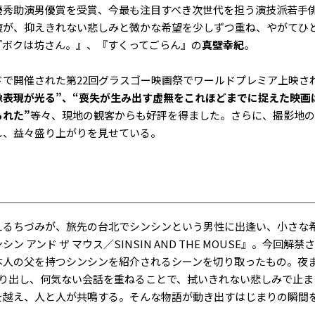
最優秀助演男優賞を受賞、今最も注目すべき次世代を担う演技派若手
復が、抑えきれない悲しみと微かな希望を少しずつ重ね、やがてひと
『ボクは坊さん。』、『すくってごらん』の
真壁幸紀
。
で開催された第22回グラスゴー映画祭でワールドプレミア上映さ
表現が光る”、“喪失が生み出す虚無をこれほどまでに捉えた映画
れた”
等々、現地の観客からも好評を得ました。さらに、撮影地の
し、益々盛り上がりを見せている。
るちづみが、旅先の台北でシンシンという男性に出逢い、小さな
 アンド ザ マウス／SINSIN AND THE MOUSE』。今回
本人の父を持つシンシンを紹介されるシーンを切り取ったもの。夜
繰り出し、何気ない会話を重ねることで、拭いきれない悲しみで止ま
を越え、人と人が共鳴する。そんな物語が動き出すはじまりの瞬間