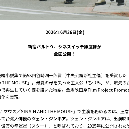
2026年6月26日(金)
新宿バルト９、シネスイッチ銀座ほか
全国公開！
編小説集で第58回谷崎潤一郎賞（中央公論新社主催）を受賞した
AND THE MOUSE」。最愛の母を失った主人公「ちづみ」が、旅
生していく姿を描いた物語。金馬映画祭Film Project Promoti
画化を実現。
 マウス／SINSIN AND THE MOUSE』で主演を務めるのは、
して台湾人俳優の
ツェン・ジンホア
。ツェン・ジンホアは、出演映画
億万の幸運星（スター）」と呼ばれており、2025年に公開された