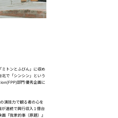
「ミトンとふびん」に収め
先の台北で「シンシン」という
on(FPP)部門 優秀企画に
圧巻の演技力で観る者の心を
が連続で興行収入 1 億台
映画『我家的事（原題）』