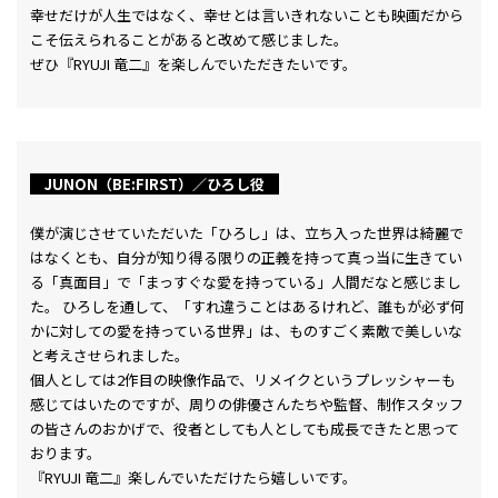
幸せだけが人生ではなく、幸せとは言いきれないことも映画だから
こそ伝えられることがあると改めて感じました。
ぜひ『RYUJI 竜二』を楽しんでいただきたいです。
JUNON（BE:FIRST）／ひろし役
僕が演じさせていただいた「ひろし」は、立ち入った世界は綺麗で
はなくとも、自分が知り得る限りの正義を持って真っ当に生きてい
る「真面目」で「まっすぐな愛を持っている」人間だなと感じまし
た。 ひろしを通して、「すれ違うことはあるけれど、誰もが必ず何
かに対しての愛を持っている世界」は、ものすごく素敵で美しいな
と考えさせられました。
個人としては2作目の映像作品で、リメイクというプレッシャーも
感じてはいたのですが、周りの俳優さんたちや監督、制作スタッフ
の皆さんのおかげで、役者としても人としても成長できたと思って
おります。
『RYUJI ⻯二』楽しんでいただけたら嬉しいです。