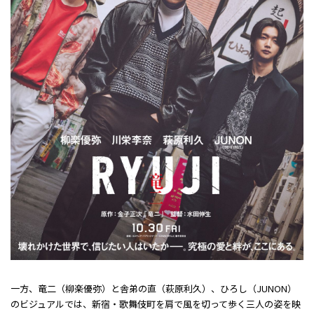
一方、竜二（柳楽優弥）と舎弟の直（萩原利久）、ひろし（JUNON）
のビジュアルでは、新宿・歌舞伎町を肩で風を切って歩く三人の姿を映