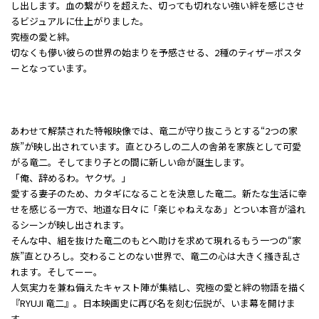
し出します。血の繋がりを超えた、切っても切れない強い絆を感じさせ
るビジュアルに仕上がりました。
究極の愛と絆――。
切なくも儚い彼らの世界の始まりを予感させる、2種のティザーポスタ
ーとなっています。
あわせて解禁された特報映像では、竜二が守り抜こうとする“2つの家
族”が映し出されています。直とひろしの二人の舎弟を家族として可愛
がる竜二。そしてまり子との間に新しい命が誕生します。
「俺、辞めるわ。ヤクザ。」
愛する妻子のため、カタギになることを決意した竜二。新たな生活に幸
せを感じる一方で、地道な日々に「楽じゃねえなあ」とつい本音が溢れ
るシーンが映し出されます。
そんな中、組を抜けた竜二のもとへ助けを求めて現れるもう一つの“家
族”――直とひろし。交わることのない世界で、竜二の心は大きく掻き乱さ
れます。そしてーー。
人気実力を兼ね備えたキャスト陣が集結し、究極の愛と絆の物語を描く
『RYUJI 竜二』。日本映画史に再び名を刻む伝説が、いま幕を開けま
す。