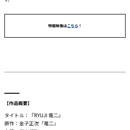
特報映像は
こちら
！
━━
【作品概要】
タイトル：『RYUJI 竜二』
原作：金子正次「竜二」