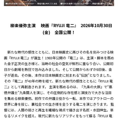
柳楽優弥主演 映画『RYUJI 竜二』 2026年10月30日
(金) 全国公開！
新たな時代の感性とともに、日本映画史に再びその名を刻みつける映
画『RYUJI 竜二』が誕生！ 1983年公開の『竜二』は、主演・脚本を務め
た金子正次の生き様と、当時の社会の空気が鮮烈に重なり合い、公開初
日から劇場を熱狂で包み込みました。そして公開からわずか8日後、金
子が逝去――。その後、本作は日本映画史に刻まれる“伝説”となりました。
その『竜二』が43年の時を経て、新たな時代の感性とともに『RYUJI 竜
二』として再創造されます。 主演を務めるのは、『九条の大罪』で“悪
徳弁護士”九条間人を演じ、その圧倒的な存在感と演技力で大きな注目
を集める柳楽優弥。前作での弁護士役から一転、本作ではアウトローの
世界に身を投じ、裏社会での生き様を全うする竜二を演じきります。 監
督には、人間の弱さと再生を繊細な視点で描き出す名匠・水田伸生。単
なるリメイクを超え、現代に新たなリアリティをもって蘇る『RYUJI 竜