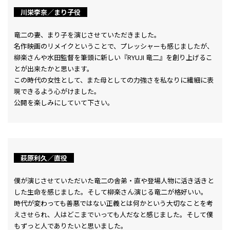
川栄李奈／まり子役
竜二の妻、まり子を演じさせていただきました。
名作映画のリメイクということで、プレッシャーも感じましたが、
柳楽さんや水田監督を筆頭に新しい『RYUJI 竜二』を創り上げるこ
とが出来たかと思います。
この時代の女性として、また母としての力強さを私なりに繊細に表
現できるよう心がけました。
公開を楽しみにしていて下さい。
萩原利久／直役
僕が演じさせていただいた竜二の舎弟・直や登場人物に活き活きと
した生命を感じました。そして柳楽さん演じる竜二が格好いい。
時代が変わっても善悪ではない正義とは何かという大切なことを考
えさせられ、人はどこまでいっても人だなと感じました。そして僕
もずっと人でありたいと思いました。