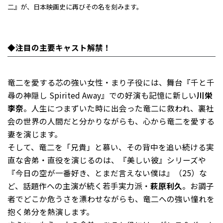
二』が、日本映画史に再びその名を刻みます。
◆注目の主要キャスト解禁！
竜二を愛する芯の強い女性・まり子役には、舞台『千と千
尋の神隠し Spirited Away』での好演も記憶に新しい
川栄
李奈
。人生につまずいた時に出会った竜二に救われ、裏社
会の世界の人間だと分かりながらも、心から竜二を愛する
妻を演じます。
そして、竜二を「兄貴」と慕い、その背中を追い続ける実
直な舎弟・直役を演じるのは、『美しい彼』シリーズや
『今日の空が一番好き、とまだ言えない僕は』（25）な
ど、話題作への主演が続く若手実力派・
萩原利久
。お調子
者でどこか危うさを漂わせながらも、竜二への強い憧れを
抱く弟分を熱演します。