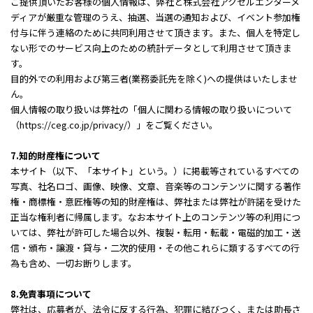
ご提供頂いたお客様の個人情報は、弊社と株式会社アクセルエンターメ
ディアが厳重な管理のうえ、抽選、当選の通知および、イベント参加権
付与に伴う連絡のために共同利用させて頂きます。また、個人を特定し
ない形でのサービス向上のための統計データとして利用させて頂きま
す。
目的外での利用および第三者(業務委託先を除く)への提供はいたしませ
ん。
個人情報の取り扱いは弊社の「個人に関わる情報の取り扱いについて
（https://ceg.co.jp/privacy/）」をご覧ください。
7.知的財産権について
本サイト（以下、「本サイト」という。）に掲載等されているすべての
写真、社名ロゴ、画像、映像、文章、音楽等のコンテンツに関する著作
権・商標権・意匠権等の知的財産権は、弊社または弊社が許諾を受けた
正当な権利者に帰属します。なお本サイト上のコンテンツ等の利用につ
いては、弊社が許可した場合以外、複製・転用・転載・電磁的加工・送
信・頒布・譲渡・貸与・二次的使用・その他これらに類するすべての行
為も含め、一切お断りします。
8.免責事項について
弊社は、応募者が、法令に反する行為、犯罪に結びつく、または助長さ