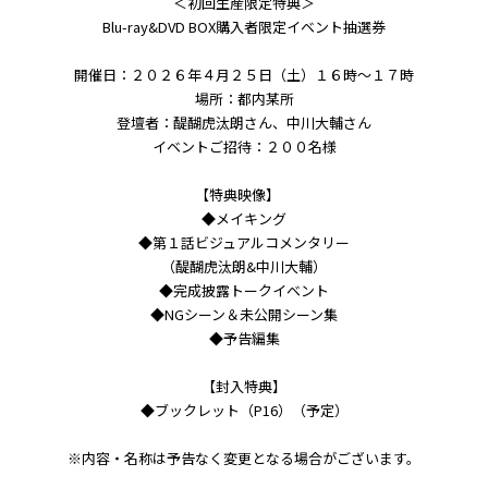
＜初回生産限定特典＞
Blu-ray&DVD BOX購入者限定イベント抽選券
開催日：２０２６年４月２５日（土）１６時～１７時
場所：都内某所
登壇者：醍醐虎汰朗さん、中川大輔さん
イベントご招待：２００名様
【特典映像】
◆メイキング
◆第１話ビジュアルコメンタリー
（醍醐虎汰朗&中川大輔）
◆完成披露トークイベント
◆NGシーン＆未公開シーン集
◆予告編集
【封入特典】
◆ブックレット（P16）（予定）
※内容・名称は予告なく変更となる場合がございます。