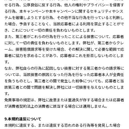
せる行為、公序良俗に反する行為、他人の権利やプライバシーを侵害す
る行為、本キャンペーンや本キャンペーンに関するセキュリティやシス
テムを破壊しようとする行為、その他不当な行為を行っていると判断し
た場合、予告することなく、当該応募者による利用を禁止することがで
き、これについて一切の責任を負わないものとします。
また、第三者がこれらの行為を行ったことによる損害について、応募者
に対して一切の責任を負わないものとします。弊社が、第三者からクレ
ーム、損害賠償請求等を受けた場合、その解決に関して必要な範囲で応
募者に協力を求めることがあり、応募者はこれを拒否しないものとしま
す。
なお、弊社自らの行為に起因しない損害に対する第三者からの請求等に
ついては、当該損害の原因となった行為を行なった応募者本人が全責任
を負うものとし、第三者との間で発生した紛争についても、応募者と当
該第三者との間で問題を解決し弊社には一切損害を与えないものとしま
す。
免責事項の規定は、弊社に故意または重過失が存する場合または応募者
が消費者契約法上の消費者に該当する場合には適用しません。
9.本規約違反について
本規約に違反する、または違反する恐れのある行為等を発見した場合