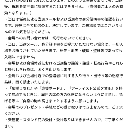
ただけるのは1枚でお1人となります。どのような事情があっても、当選
後、権利を第三者に譲渡することはできません。（当選者ご本人のみ有
効となります。）
・当日は係員による当選メールおよび当選者の身分証明書の確認を行い
ます。座席は全て抽選の上、決定しています。ご来場順ではございませ
んのでお気を付けください。
・会場へのお問い合わせは一切行わないでください。
・当日、当選メール、身分証明書をご提示いただけない場合は、一切入
場をお断りさせていただきます。紛失・消失・破損・盗難等であっても
入場はできません。
・会場および会場付近における当選権の譲渡・譲受・転売行為やこれら
と疑わしき行為は、固く禁止いたします。
・会場および会場付近での登壇者に対する入り待ち・出待ち等の迷惑行
為は、固く禁止いたします。
・『応援うちわ』や『応援ボード』、『アーティスト公式タオル』を持
って参加するときは、周囲の席の方の迷惑にならないように注意し、掲
げる際はご自身の胸の高さまでとするようお願いします。
・会場でのプレゼント・手紙などの受け取りはできませんので、ご了承
ください。
・楽屋花・スタンド花の受付・受け取りはできませんので、ご了承くだ
さい。