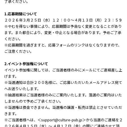
了承ください。
1.応募期間について
２０２６年３月２５日（水）１２：００～４月１３日（月）２３：５９
※やむを得ない事情により、応募期間は予告なく変更となることがあり
ます。また都合により、変更・中止となる場合があります。予めご了承
ください。
※応募期間を過ぎますと、応募フォームのリンクはなくなりますので、
ご注意ください。
2.イベント参加権について
イベント参加権に関しては、ご当選者様のみにメールにてご連絡差し上
げます。
※当選通知は合計２００名様に、ご応募いただいたメールアドレス宛て
へお送りいたします。
※抽選結果はご当選者様のみにご案内いたします。落選のご案内はいた
しませんので予めご了承ください。
※当選権は換金できません。当選権の譲渡・転売は禁止とさせていただ
きます。
※ご当選者様へは、＜support@culture-pub.jp＞から当選のご連絡を２
０２６年４月１５日（水）～ ４月１７日（金）の間にご連絡させて頂