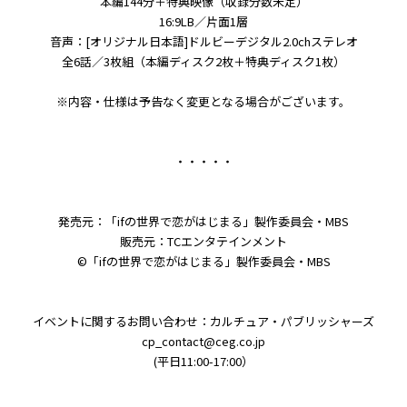
本編144分＋特典映像（収録分数未定）
16:9LB／片面1層
音声：[オリジナル日本語]ドルビーデジタル2.0chステレオ
全6話／3枚組（本編ディスク2枚＋特典ディスク1枚）
※内容・仕様は予告なく変更となる場合がございます。
・・・・・
発売元：「ifの世界で恋がはじまる」製作委員会・MBS
販売元：TCエンタテインメント
©「ifの世界で恋がはじまる」製作委員会・MBS
イベントに関するお問い合わせ：カルチュア・パブリッシャーズ
cp_contact@ceg.co.jp
(平日11:00-17:00）