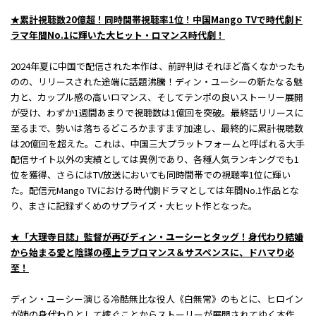
★累計視聴数20億超！同時間帯視聴率1位！中国Mango TVで時代劇ド
ラマ年間No.1に輝いた大ヒット・ロマンス時代劇！
2024年夏に中国で配信された本作は、前評判はそれほど高くなかったも
のの、リリースされた途端に話題沸騰！ディン・ユーシーの新たなる魅
力と、カップル感の高いロマンス、そしてテンポの良いストーリー展開
が受け、わずか1週間あまりで視聴数は1億回を突破。最終話リリースに
至るまで、勢いは落ちるどころかますます加速し、最終的に累計視聴数
は20億回を超えた。これは、中国三大プラットフォームと呼ばれる大手
配信サイト以外の実績としては異例であり、各種人気ランキングでも1
位を獲得、さらにはTV放送においても同時間帯での視聴率1位に輝い
た。配信元Mango TVにおける時代劇ドラマとしては年間No.1作品とな
り、まさに記録ずくめのサプライズ・大ヒット作となった。
★「大理寺日誌」監督が再びディン・ユーシーとタッグ！身代わり結婚
から始まる愛と陰謀の極上ラブロマンス＆サスペンスに、ドハマり必
至！
ディン・ユーシー演じる冷酷無比な役人《白無常》のもとに、ヒロイン
が姉の身代わりとして嫁ぐことからストーリーが展開されてゆく本作。