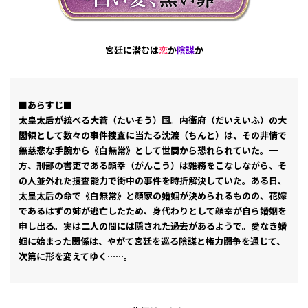
宮廷に潜むは
恋
か
陰謀
か――
■あらすじ■
太皇太后が統べる大蒼（たいそう）国。内衛府（だいえいふ）の大
閣領として数々の事件捜査に当たる沈渡（ちんと）は、その非情で
無慈悲な手腕から《白無常》として世間から恐れられていた。一
方、刑部の書吏である顔幸（がんこう）は雑務をこなしながら、そ
の人並外れた捜査能力で街中の事件を時折解決していた。ある日、
太皇太后の命で《白無常》と顔家の婚姻が決められるものの、花嫁
であるはずの姉が逃亡したため、身代わりとして顔幸が自ら婚姻を
申し出る。実は二人の間には隠された過去があるようで――。愛なき婚
姻に始まった関係は、やがて宮廷を巡る陰謀と権力闘争を通じて、
次第に形を変えてゆく……。