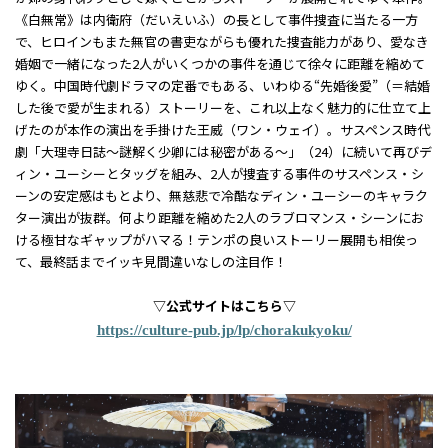
《白無常》は内衛府（だいえいふ）の長として事件捜査に当たる一方
で、ヒロインもまた無官の書吏ながらも優れた捜査能力があり、愛なき
婚姻で一緒になった2人がいくつかの事件を通じて徐々に距離を縮めて
ゆく。中国時代劇ドラマの定番でもある、いわゆる“先婚後愛”（＝結婚
した後で愛が生まれる）ストーリーを、これ以上なく魅力的に仕立て上
げたのが本作の演出を手掛けた王威（ワン・ウェイ）。サスペンス時代
劇「大理寺日誌～謎解く少卿には秘密がある～」（24）に続いて再びデ
ィン・ユーシーとタッグを組み、2人が捜査する事件のサスペンス・シ
ーンの安定感はもとより、無慈悲で冷酷なディン・ユーシーのキャラク
ター演出が抜群。何より距離を縮めた2人のラブロマンス・シーンにお
ける極甘なギャップがハマる！テンポの良いストーリー展開も相俟っ
て、最終話までイッキ見間違いなしの注目作！
▽公式サイトはこちら▽
https://culture-pub.jp/lp/chorakukyoku/