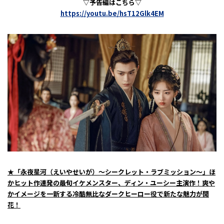
▽予告編はこちら▽
https://youtu.be/hsT12Glk4EM
★「永夜星河（えいやせいが）～シークレット・ラブミッション～」ほ
かヒット作連発の最旬イケメンスター、ディン・ユーシー主演作！爽や
かイメージを一新する冷酷無比なダークヒーロー役で新たな魅力が開
花！