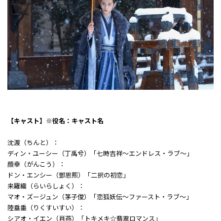
【キャスト】※役名：キャスト名
沈渡（ちんと）：
ディン・ユーシー（丁禹兮）「七時吉祥～エンドレス・ラブ～」
顔幸（がんこう）：
ドン・エンシー（鄧恩熙）「二択の初恋」
来羅織（らいらしょく）：
マオ・ズージュン（茅子俊）「恋狐妖伝～ファースト・ラブ～」
陸垂垂（りくすいすい）：
シアオ・イエン（肖燕）「トキメキ☆翡翠ロマンス」