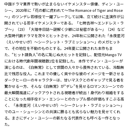
中国ドラマ業界で勢いが止まらないイケメンスター俳優、ディン・ユー
シー。2020年に「花の都に虎われて～The Romance of Tiger and Rose
～」のツンデレ若様役で一躍ブレークして以降、立て続けに主演作が公
開されている若手イケメンスターである。「七時吉祥～エンドレス・ラ
ブ～」（23）「大理寺日誌～謎解く少卿には秘密がある～」（24）など
大型時代劇ドラマを次々とヒットさせ、24年秋に公開された「永夜星河
（えいやせいが）～シークレット・ラブミッション～」のメガヒット
で、その地位を不動のものとする。24年夏に公開された本作もま
た、“ヒット請負人”の名に恥じぬ大ヒットを記録し、配信元Mango TV
における時代劇年間視聴数1位を記録した。 本作でディン・ユーシーが
演じるのは、《白無常》として世間の人々から畏怖されている、冷酷無
比で残忍な役人。これまでの優しく爽やかな彼のイメージを一新させる
ダークヒーローのキャラクターは、甘いマスクとのギャップで見る者を
驚かせる一方、そんな《白無常》が“デレ”を見せるロマンスシーンでの
最大瞬間風速にノックアウトされる視聴者が続出！身代わり結婚をする
ことになった相手役ドン・エンシーとのカップル感の評価もすこぶる高
く、「永夜星河（えいやせいが）～シークレット・ラブミッション～」
でのユー・シューシンとの共演に勝るとも劣らない魅力を見せてくれ
る。まさにディン・ユーシーの新たなる代表作とも呼べる一作となっ
た。