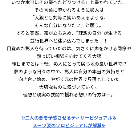
いつか本当にその姿へたどりつける」と書かれていた。
その言葉に導かれるように彰人は
「大狼とも対等に笑いあえるような、
そんな自分になりたい」と願う。
すると突然、霧が立ち込め、"理想の自分"が生きる
並行世界へと迷い込んでしまった―！
目覚めた彰人を待っていたのは、気さくに声をかける同僚や
熱っぽい視線を向けてくる大狼――
昨日までとは一転、彰人にとって居心地の良い世界で!?
夢のような日々の中で、彰人は自分の本当の気持ちと
向き合い始め、やがて元の世界で見落としていた
大切なものに気づいていく。
理想と現実の狭間で揺れる想いの行方は―。
✨二人の恋を予感させるティザービジュアル＆
スーツ姿のソロビジュアルが解禁✨