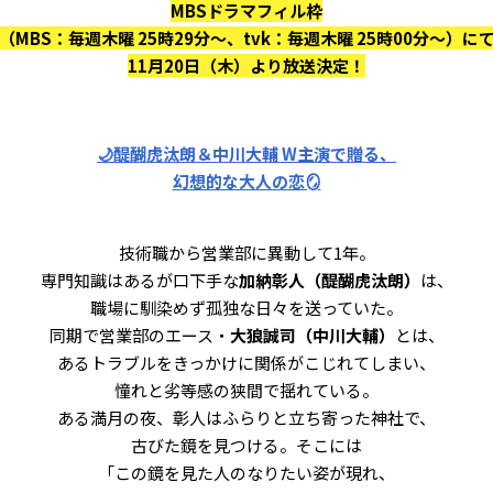
MBSドラマフィル枠
（MBS：毎週木曜 25時29分～、tvk：毎週木曜 25時00分～）に
11月20日（木）より放送決定！
🌙醍醐虎汰朗＆中川大輔 W主演で贈る、
幻想的な大人の恋🪞
技術職から営業部に異動して1年。
専門知識はあるが口下手な
加納彰人（醍醐虎汰朗）
は、
職場に馴染めず孤独な日々を送っていた。
同期で営業部のエース・
大狼誠司（中川大輔）
とは、
あるトラブルをきっかけに関係がこじれてしまい、
憧れと劣等感の狭間で揺れている。
ある満月の夜、彰人はふらりと立ち寄った神社で、
古びた鏡を見つける。そこには
「この鏡を見た人のなりたい姿が現れ、