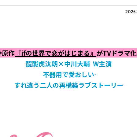
2025.
幸原作
『ifの世界で恋がはじまる』
がTVドラマ
醍醐虎汰朗×中川大輔 W主演
不器用で愛おしい――
すれ違う二人の再構築ラブストーリー