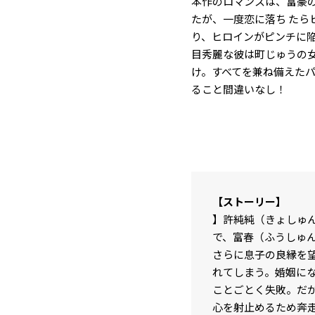
本作のロマンスは、富豪
たが、一度恋に落ち た
り、ヒロインがピンチに
目秀麗な彼は町じゅうの
け。すべてを兼ね備えた
ること間違いなし！
【ストーリー】
】許純純（きょしゅ
で、富春（ふうしゅ
さらに息子の良縁を
れてしまう。婚姻にな
ことごとく失敗。だ
心を射止めるため奔