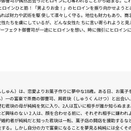
の御曹司が偶然出会ったヒロインに心奪われることから始まる。こ
らヒロインひと筋！「男よりお金！」のヒロインを振り向かせようと
陥れば財力や武術を駆 使して凛々しく守る。地位も財力もあり、商
女性たちを虜にしているが、どんな女性た ちに言い寄られようと見
パーフェクト御曹司が一途にヒロインを想い、時に強引にヒロインに
んしゅん）は、恋愛よりお菓子作りに夢中な18歳。ある日、お菓子
ん）一の富豪で茶商の御曹司、周君玦（しゅうく んけつ）と出会い
望む君玦の母が純純を気に入り、2人は互いに相手が誰か知らぬまま
ど興味のな い 2 人は、顔を合わせる前に、それぞれ相手に嫌われ
が婚約者が純純だと知った君玦は一転、菓子店の開店を援助するなど
走する。しかし自分の力で富豪になることを夢見る純純には全くそ