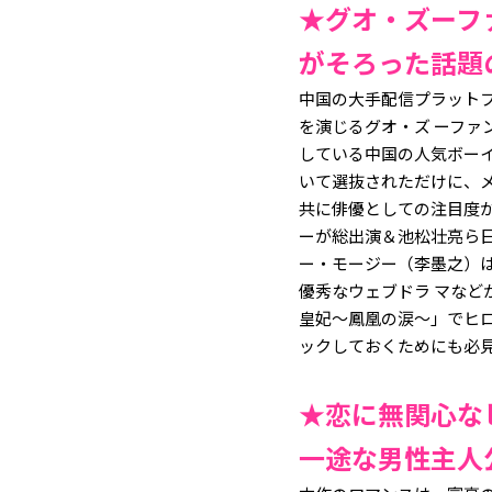
★グオ・ズーフ
がそろった話題
中国の大手配信プラットフ
を演じるグオ・ズ ーフ
している中国の人気ボーイ
いて選抜されただけに、
共に俳優としての注目度が高
ーが総出演＆池松壮亮ら日本
ー・モージー（李墨之）は
優秀なウェブドラ マなど
皇妃〜鳳凰の涙〜」でヒ
ックしておくためにも必
★恋に無関心な
一途な男性主人