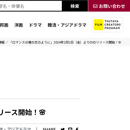
お問い合わせ
邦画
洋画
ドラマ
韓流・アジアドラマ
情報
／
「ロマンスは椿の花のように」2024年2月2日（金）よりDVDリリース開始！🌸
リリース開始！🌸
流・アジアドラマ
SHARE