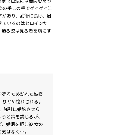
れまで色恋には無関心だっ
あの手この手でグイグイ迫
才があり、武術に長け、眉
えているのはヒロインだ
 迫る姿は見る者を虜にす
を売るため訪れた妓楼
、ひとめ惚れされる。
、強引に婚約させら
ようと策を講じるが、
、婚姻を拒む彼 女の
の気はなく…。