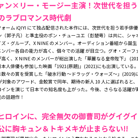
ァン×リー・モージー主演！次世代を担う
のラブロマンス時代劇
ォーム iQIYI にて独占配信された本作には、次世代を担う若手俳
ァン（郭子凡）と準主役のポン・チューユエ（彭楚粤）は共に、シャ
ズ・グループ、X NINE のメンバー。オーディション番組から誕
メンバー各自の能力が高く、個々での活躍 が目立つ。グオ・ズーフ
く、X NINE のメンバーが総出演した「華麗なる皇帝陛下」 (20
人俳優も参加した映画「1921(原題)」(2021)にも出演している
数々の賞を受賞した「破氷行動 ～ドラッグ・ウォーズ～」(2019
が対象のアワード、金鮫賞で同年、期待の新人 10 人に選ばれると
ロインを演じ て日本での知名度も上がった。今後、さらなる活躍が
見の話題作！
ヒロインに、完全無欠の御曹司がグイグイ
公に胸キュン＆トキメキが止まらない!!