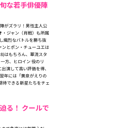
旬な若手俳優陣
優陣がズラリ！男性主人公
オ・ジャン（肖戦）も所属
生し熾烈なバトルを勝ち抜
ァンとポン・チューユエは
18)はもちろん、華流スタ
。一方、ヒロイン 役のリ
)に出演して高い評価を得、
、翌年には「黄泉がえりの
期待できる新星たちをチェ
迫る！ クールで