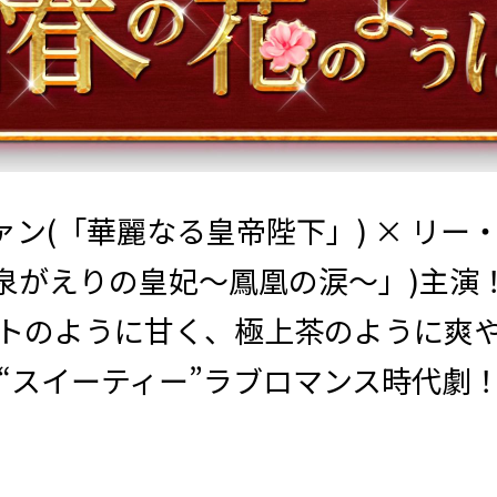
ン(「華麗なる皇帝陛下」) × リー
泉がえりの皇妃～鳳凰の涙～」)主演
トのように甘く、極上茶のように爽
“スイーティー”ラブロマンス時代劇