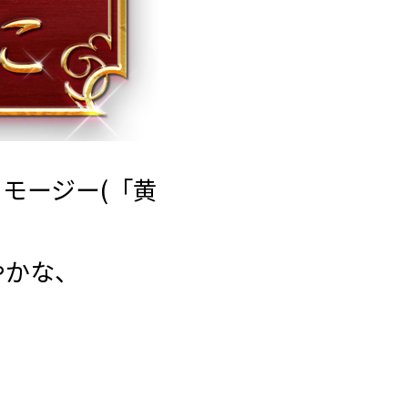
・モージー(「黄
！
やかな、
！