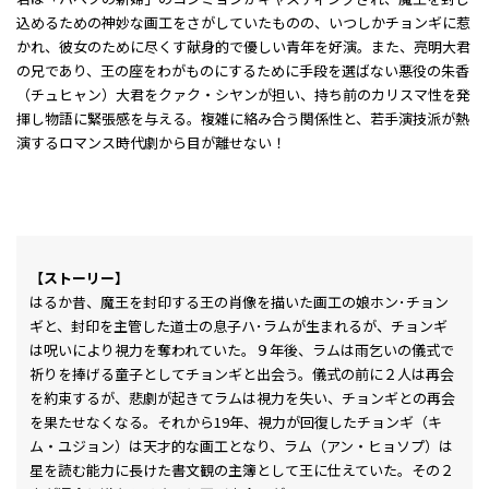
込めるための神妙な画工をさがしていたものの、いつしかチョンギに惹
かれ、彼女のために尽くす献身的で優しい青年を好演。また、亮明大君
の兄であり、王の座をわがものにするために手段を選ばない悪役の朱香
（チュヒャン）大君をクァク・シヤンが担い、持ち前のカリスマ性を発
揮し物語に緊張感を与える。複雑に絡み合う関係性と、若手演技派が熱
演するロマンス時代劇から目が離せない！
【ストーリー】
はるか昔、魔王を封印する王の肖像を描いた画工の娘ホン･チョン
ギと、封印を主管した道士の息子ハ･ラムが生まれるが、チョンギ
は呪いにより視力を奪われていた。９年後、ラムは雨乞いの儀式で
祈りを捧げる童子としてチョンギと出会う。儀式の前に２人は再会
を約束するが、悲劇が起きてラムは視力を失い、チョンギとの再会
を果たせなくなる。それから19年、視力が回復したチョンギ（キ
ム・ユジョン）は天才的な画工となり、ラム（アン・ヒョソプ）は
星を読む能力に長けた書文観の主簿として王に仕えていた。その２