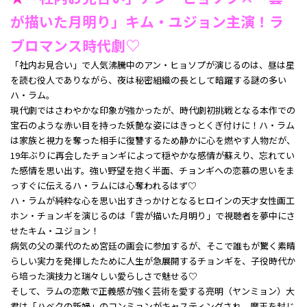
が描いた月明り」キム・ユジョン主演！ラ
ブロマンス時代劇♡
「社内お見合い」で人気沸騰中のアン・ヒョソプが演じるのは、昼は星
を読む役人でありながら、夜は秘密組織の長として暗躍する謎の多い
ハ・ラム。
現代劇ではさわやかな印象が強かったが、時代劇初挑戦となる本作での
宝石のような赤い目を持った妖艶な姿にはきっとくぎ付けに！ハ・ラム
は家族と視力を奪った相手に復讐するため静かに心を燃やす人物だが、
19年ぶりに再会したチョンギによって穏やかな感情が蘇えり、忘れてい
た感情を思い出す。強い野望を抱く半面、チョンギへの恋慕の思いをま
っすぐに伝えるハ・ラムには心奪われるはず♡
ハ・ラムが純粋な心を思い出すきっかけとなるヒロインの天才女性画工
ホン・チョンギを演じるのは「雲が描いた月明り」で視聴者を夢中にさ
せたキム・ユジョン！
病気の父の薬代のため宮廷の画会に参加するが、そこで誰もが驚く素晴
らしい実力を発揮したために人生が急展開するチョンギを、子役時代か
ら培った演技力と瑞々しい愛らしさで魅せる♡
そして、ラムの恋敵で正義感が強く芸術を愛する亮明（ヤンミョン）大
君は「ハベクの新婦」のコンミョンがキャスティングされ、魔王を封じ