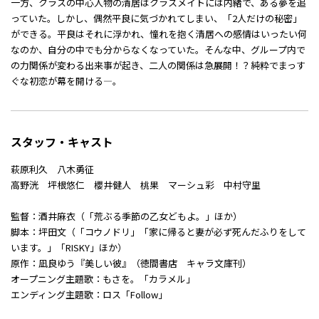
一方、クラスの中心人物の清居はクラスメイトには内緒で、ある夢を追
っていた。しかし、偶然平良に気づかれてしまい、「2人だけの秘密」
ができる。平良はそれに浮かれ、憧れを抱く清居への感情はいったい何
なのか、自分の中でも分からなくなっていた。そんな中、グループ内で
の力関係が変わる出来事が起き、二人の関係は急展開！？純粋でまっす
ぐな初恋が幕を開ける―。
スタッフ・キャスト
萩原利久 八木勇征
高野洸 坪根悠仁 櫻井健人 桃果 マーシュ彩 中村守里
監督：酒井麻衣（「荒ぶる季節の乙女どもよ。」ほか）
脚本：坪田文（「コウノドリ」「家に帰ると妻が必ず死んだふりをして
います。」「RISKY」ほか）
原作：凪良ゆう『美しい彼』（徳間書店 キャラ文庫刊）
オープニング主題歌：もさを。「カラメル」
エンディング主題歌：ロス「Follow」