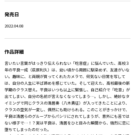
発売日
2022.04.08
作品詳細
言いたい言葉がはっきり伝えられない「吃音症」に悩んでいた、高校３
年の平良一成（萩原利久）は、幼い頃から周囲に馴染めず、友達がいな
い。趣味に、と両親が買ってくれたカメラで、何気ない日常を写して
は、自分の人生に半ば諦めを感じていた。そして迎えた、高校最後の新
学期のクラス替え。平良はいつも以上に緊張し、自己紹介で「吃音」が
出てしまい、自分の名前が言えなくなってしまう…。しかし、絶妙なタ
イミングで同じクラスの清居奏（八木勇征）が入ってきたことにより、
クラスの空気が一変し、偶然にも助けられる。このことがきっかけで、
平良は清居らのグループからパシリにされてしまうが、意外にも苦では
ない様子で…！？実は平良は、清居をひと目みた瞬間から、強烈に恋に
堕ちてしまったのだった。