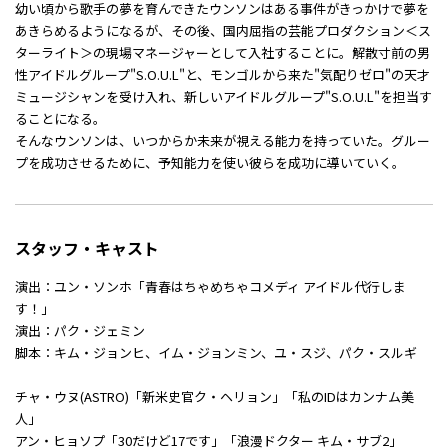
幼い頃から歌手の夢を育んできたウンソンはある事件がきっかけで夢を
あきらめるようになるが、その後、国内屈指の芸能プロダクション＜ス
ターライト＞の現場マネージャーとして入社することに。解散寸前の男
性アイドルグループ"S.O.U.L"と、モンゴルから来た"気配りゼロ"の天才
ミュージシャンを受け入れ、新しいアイドルグループ"S.O.U.L"を担当す
ることになる。
そんなウンソンは、いつからか未来が視える能力を持っていた。グルー
プを成功させるために、予知能力を使い彼らを成功に導いていく。
スタッフ・キャスト
演出：ユン・ソンホ「青春はちゃめちゃコメディ アイドル代行しま
す！」
演出：パク・ジェミン
脚本：キム・ジョンヒ、イム・ジョンミン、ユ・スジ、パク・スルギ
チャ・ウヌ(ASTRO)「新米史官ク・ヘリョン」「私のIDはカンナム美
人」
アン・ヒョソプ「30だけど17です」「浪漫ドクター キム・サブ2」