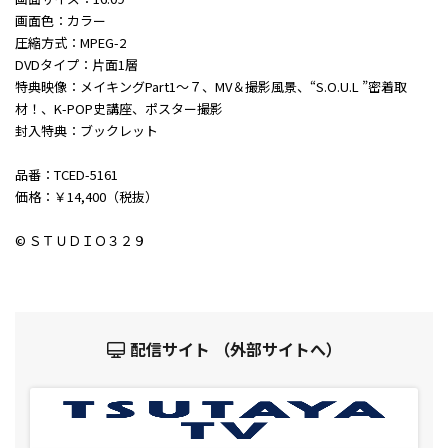
画面色：カラー
圧縮方式：MPEG-2
DVDタイプ：片面1層
特典映像：メイキングPart1～７、MV＆撮影風景、“S.O.U.L ”密着取
材！、K-POP史講座、ポスター撮影
封入特典：ブックレット
品番：TCED-5161
価格：￥14,400（税抜）
© ＳＴＵＤＩＯ３２９
配信サイト （外部サイトへ）