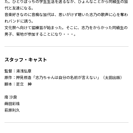
た。ひとりぼっちの学生生活を送るなか、ひょんなことから同級生の加
代と友達になる。
音楽好きなのに音痴な加代は、思いがけず聴いた志乃の歌声に心を奪わ
れバンドに誘う。
文化祭へ向けて猛練習が始まった。そこに、志乃をからかった同級生の
男子、菊地が参加することになり・・・。
スタッフ・キャスト
監督：湯浅弘章
原作：押見修造「志乃ちゃんは自分の名前が言えない」（太田出版）
脚本：足立 紳
南 沙良
蒔田彩珠
萩原利久