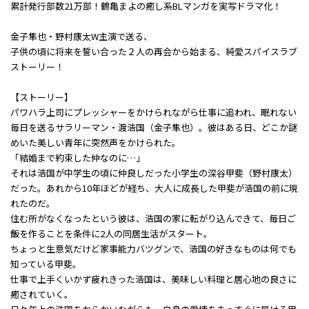
累計発行部数21万部！鶴亀まよの癒し系BLマンガを実写ドラマ化！
金子隼也・野村康太W主演で送る、
子供の頃に将来を誓い合った２人の再会から始まる、純愛スパイスラブ
ストーリー！
【ストーリー】
パワハラ上司にプレッシャーをかけられながら仕事に追われ、眠れない
毎日を送るサラリーマン・渡浩国（金子隼也）。彼はある日、どこか謎
めいた美しい青年に突然声をかけられた。
「結婚まで約束した仲なのに…」
それは浩国が中学生の頃に仲良しだった小学生の深谷甲斐（野村康太）
だった。あれから10年ほどが経ち、大人に成長した甲斐が浩国の前に現
れたのだ。
住む所がなくなったという彼は、浩国の家に転がり込んできて、毎日ご
飯を作ることを条件に2人の同居生活がスタート。
ちょっと生意気だけど家事能力バツグンで、浩国の好きなものは何でも
知っている甲斐。
仕事で上手くいかず疲れきった浩国は、美味しい料理と居心地の良さに
癒されていく。