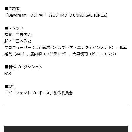
■主題歌
「Daydream」OCTPATH（YOSHIMOTO UNIVERSAL TUNES.）
■スタッフ
監督：宝来忠昭
脚本：宮本武史
プロデューサー：片山武志（カルチュア・エンタテインメント）、根本
裕美（VAP）、鹿内植（フジテレビ）、大森慎司（ビーエスフジ）
■制作プロダクション
FAB
■製作
「パーフェクトプロポーズ」製作委員会