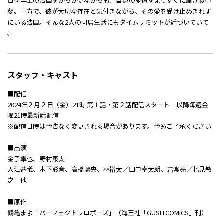
日々年上の浩国をからかいながらも、自身の愛情をまっすぐに届ける甲
斐。一方で、彼が大切な存在と気付きながら、その愛を受け止めきれず
にいる浩国。そんな2人の同居生活にもタイムリミットが近づいていて
――。
スタッフ・キャスト
■配信
2024年２月２日（金）21時 第１話・第２話配信スタート 以降毎週金
曜21時最新話配信
※配信日時は予告なく変更される場合があります。予めご了承ください
■出演
金子隼也、野村康太
入江甚儀、木下彩音、高橋璃央、林裕太／田中幸太朗、岩瀬亮／北見敏
之 他
■原作
鶴亀まよ「パーフェクトプロポーズ」（海王社「GUSH COMICS」刊）