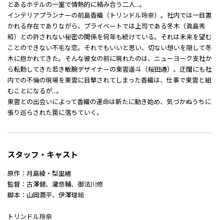
とあるホテルの一室で情熱的に絡み合う二人...。
インテリアプランナーの前島香織（トリンドル玲奈）。社内では一目置
かれる存在でありながら、プライベートでは上司である冬木（眞島秀
和）との許されない秘密の関係を何年も続けている。それは未来を望む
ことのできない不毛な恋。それでもいいと思い、切ない想いを隠して冬
木に抱かれてきた。そんな彼女の前に現れたのは、ニューヨーク支社か
ら転勤してきた若き敏腕デザイナーの東雲遥斗（桜田通）。迂闊にも社
内での不倫の現場を東雲に目撃されてしまった香織は、仕事で東雲と組
むことになるが...。
東雲との出会いによって香織の運命は新たに動き始め、気づかぬうちに
張り巡らされた罠に落ちていく。
スタッフ・キャスト
原作：月島綾・梨里緒
監督：古澤健、瀧悠輔、御法川修
脚本：山岡潤平、伊澤理絵
トリンドル玲奈