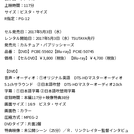
上映時間：117分
サイズ：ビスタ・サイズ
R指定：PG-12
セル発売日：2017年5月3日（水）
レンタル開始日：2017年5月3日（水）TSUTAYA先行
発売元：カルチュア・パブリッシャーズ
品番：【DVD】PCBE-55602【Blu-ray】PCXE-50745
価格：【セルDVD】￥3,800（税抜） 【Blu-ray】￥4,700（税抜）
【DVD】
音声・オーディオ：①オリジナル英語 DTS-HDマスターオーディオ
5.1chサラウンド ②日本語吹替 DTS-HDマスターオーディオ2.0ch
字幕：①日本語字幕 ②日本語吹替用字幕
収録時間：本編117分＋映像特典38分
画面サイズ：16:9 ビスタ・サイズ
画面色：カラー
圧縮方式：MPEG-2
DVDタイプ：片面2層
特典映像：未公開シーン（25分）／Ｒ．リンクレイター監督インタビュ