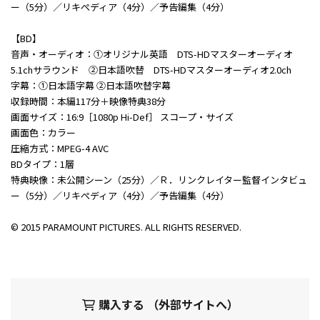
ー（5分）／リキぺディア（4分）／予告編集（4分）
【BD】
音声・オーディオ：①オリジナル英語 DTS-HDマスターオーディオ
5.1chサラウンド ②日本語吹替 DTS-HDマスターオーディオ2.0ch
字幕：①日本語字幕 ②日本語吹替字幕
収録時間：本編117分＋映像特典38分
画面サイズ：16:9［1080p Hi-Def］ スコープ・サイズ
画面色：カラー
圧縮方式：MPEG-4 AVC
BDタイプ：1層
特典映像：未公開シーン（25分）／Ｒ．リンクレイター監督インタビュ
ー（5分）／リキぺディア（4分）／予告編集（4分）
© 2015 PARAMOUNT PICTURES. ALL RIGHTS RESERVED.
購入する （外部サイトへ）