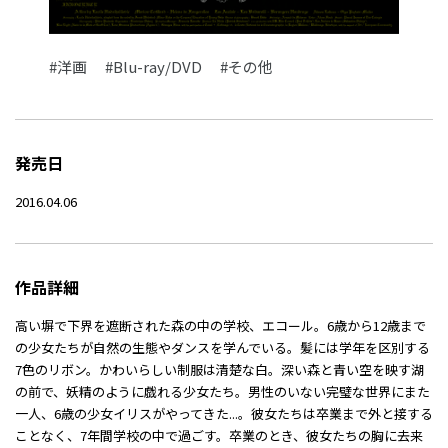
#洋画
#Blu-ray/DVD
#その他
発売日
2016.04.06
作品詳細
高い塀で下界を遮断された森の中の学校、エコール。6歳から12歳まで
の少女たちが自然の生態やダンスを学んでいる。髪には学年を区別する
7色のリボン。かわいらしい制服は清楚な白。深い森と青い空を映す湖
の前で、妖精のように戯れる少女たち。男性のいない完璧な世界にまた
一人、6歳の少女イリスがやってきた...。彼女たちは卒業まで外と接する
ことなく、7年間学校の中で過ごす。卒業のとき、彼女たちの胸に去来