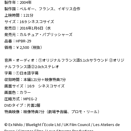
製作年：2004年
製作国：ベルギー、フランス、イギリス合作
上映時間：121分
サイズ：16:9 シネスコサイズ
発売日：2016年1月6日（水
発売元：カルチュア・パブリッシャーズ
品番：HPBR-29
価格：￥2,500（税抜）
音声・オーディオ：①オリジナルフランス語5.1chサラウンド ②オリジ
ナルフランス語②2.0chステレオ
字幕：①日本語字幕
収録時間：本編121分＋映像特典7分
画面サイズ：16:9 シネスコサイズ
画面色：カラー
圧縮方式：MPEG-2
DVDタイプ：片面2層
特典映像：映像特典7分（劇場予告編、プロモ・リール）
© Ex Nihilo / Bluelight l'Ecole Ltd / UK Film Council / Les Ateliers de
Baere / Gimages Films / Love Streams Productions