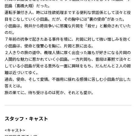
田島（髙橋大翔）だった。
運転手兼付き人、時には性欲処理までする便利な世話係として淡々と役
目をこなしていく小田島。だが、その胸中には“裏の使命”があった――。
小田島は、桐井から跡目争いに邪魔な片岡を「殺せ」と厳命されていた
のだ。
７年前の抗争で起きたある事件を境に、片岡に対して強い憎しみを抱く
小田島は、使命と復讐心を胸に、片岡と旅に出る。
２人きりの旅の道中、義理人情に厚く出会った誰もが好きになる片岡の
人間的な魅力に惹かれていく小田島。一方片岡も、普段は寡黙で淡々と
している小田島が見せる意外な一面に興味をもち、だんだんと２人の距
離は近づいてゆく。
過去、使命、そして愛情。不器用に揺れる感情に苦しむ小田島が出した
答えとは――。
旅の果てに、待ち受けるのは――死か、それとも愛か。
スタッフ・キャスト
<キャスト>