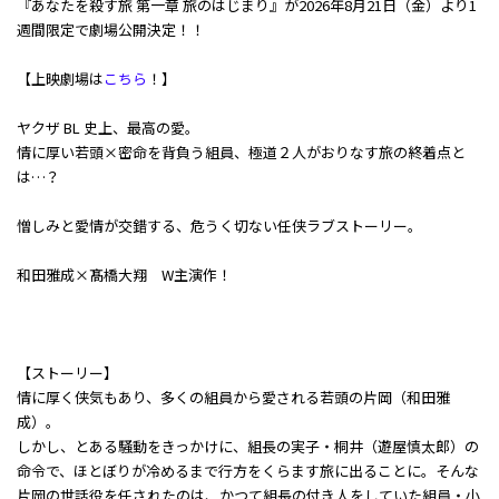
『あなたを殺す旅 第一章 旅のはじまり』が2026年8月21日（金）より1
週間限定で劇場公開決定！！
【上映劇場は
こちら
！】
ヤクザ BL 史上、最高の愛。
情に厚い若頭×密命を背負う組員、極道２人がおりなす旅の終着点と
は…？
憎しみと愛情が交錯する、危うく切ない任侠ラブストーリー。
和田雅成×髙橋大翔 W主演作！
【ストーリー】
情に厚く侠気もあり、多くの組員から愛される若頭の片岡（和田雅
成）。
しかし、とある騒動をきっかけに、組長の実子・桐井（遊屋慎太郎）の
命令で、ほとぼりが冷めるまで行方をくらます旅に出ることに。そんな
片岡の世話役を任されたのは、かつて組長の付き人をしていた組員・小