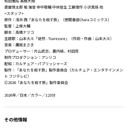
和田雅成 髙橋大翔
遊屋慎太郎 堀 海登 寺中敬輔 中林登生 工藤俊作 小沢真珠 他
<スタッフ>
原作：浅井 西「あなたを殺す旅」（徳間書店Charaコミックス）
監督：上條大輔
脚本：高橋ナツコ
主題歌：山本大斗「徒然 - Tsurezure」（作詞・作曲：山本大斗）
音楽：鷹尾まさき
プロデューサー：片山武志、鹿内植、村田亮
制作プロダクション：アンリコ
配給：カルチュア・パブリッシャーズ
製作：「あなたを殺す旅」製作委員会（カルチュア・エンタテインメン
ト フジテレビ）
Ⓒ2026「あなたを殺す旅」製作委員会
2026年／日本／カラー／123分
その他情報