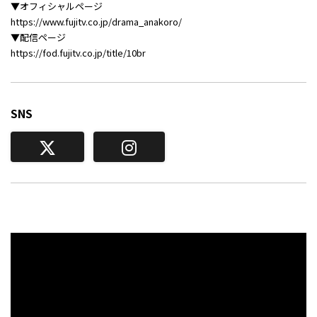
▼オフィシャルページ
https://www.fujitv.co.jp/drama_anakoro/
▼配信ページ
https://fod.fujitv.co.jp/title/10br
SNS