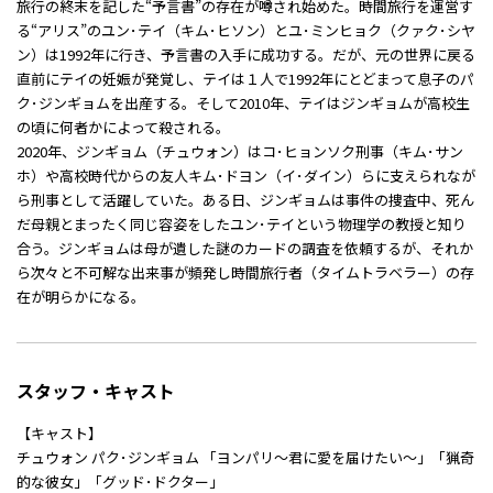
旅行の終末を記した“予言書”の存在が噂され始めた。時間旅行を運営す
る“アリス”のユン･テイ（キム･ヒソン）とユ･ミンヒョク（クァク･シヤ
ン）は1992年に行き、予言書の入手に成功する。だが、元の世界に戻る
直前にテイの妊娠が発覚し、テイは１人で1992年にとどまって息子のパ
ク･ジンギョムを出産する。そして2010年、テイはジンギョムが高校生
の頃に何者かによって殺される。
2020年、ジンギョム（チュウォン）はコ･ヒョンソク刑事（キム･サン
ホ）や高校時代からの友人キム･ドヨン（イ･ダイン）らに支えられなが
ら刑事として活躍していた。ある日、ジンギョムは事件の捜査中、死ん
だ母親とまったく同じ容姿をしたユン･テイという物理学の教授と知り
合う。ジンギョムは母が遺した謎のカードの調査を依頼するが、それか
ら次々と不可解な出来事が頻発し時間旅行者（タイムトラベラー）の存
在が明らかになる。
スタッフ・キャスト
【キャスト】
チュウォン パク･ジンギョム 「ヨンパリ～君に愛を届けたい～」「猟奇
的な彼女」「グッド･ドクター」