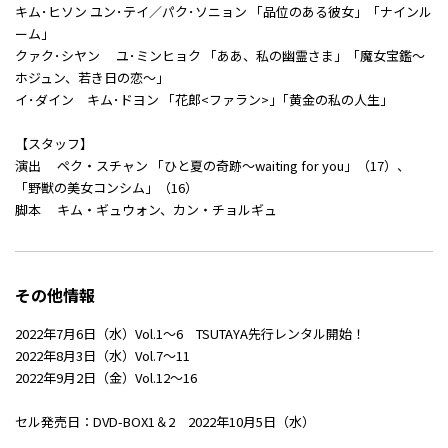
キム･ヒソン ユン･テイ／パク･ソニョン 「品位のある彼女」「ナインル
ーム」
クァク･シヤン ユ･ミンヒョク 「ああ、私の幽霊さま」「魔女宝鑑～
ホジュン、若き日の恋～」
イ･ダイン キム･ドヨン 「花郎<ファラン>」｢黄金の私の人生」
【スタッフ】
演出 ペク・スチャン 「ひと夏の奇跡～waiting for you」（17）、
「野獣の美女コンシム」（16）
脚本 キム・ギュウォン、カン・チョルギュ
その他情報
2022年7月6日（水）Vol.1～6 TSUTAYA先行レンタル開始！
2022年8月3日（水）Vol.7～11
2022年9月2日（金）Vol.12～16
セル発売日：DVD-BOX1＆2 2022年10月5日（水）