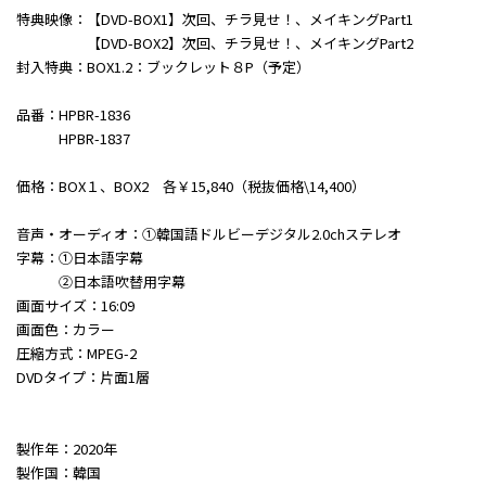
特典映像：【DVD-BOX1】次回、チラ見せ！、メイキングPart1
【DVD-BOX2】次回、チラ見せ！、メイキングPart2
封入特典：BOX1.2：ブックレット８P（予定）
品番：HPBR-1836
HPBR-1837
価格：BOX１、BOX2 各￥15,840（税抜価格\14,400）
音声・オーディオ：①韓国語ドルビーデジタル2.0chステレオ
字幕：①日本語字幕
②日本語吹替用字幕
画面サイズ：16:09
画面色：カラー
圧縮方式：MPEG-2
DVDタイプ：片面1層
製作年：2020年
製作国：韓国